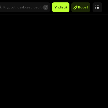
/
Yhdistä
Boost