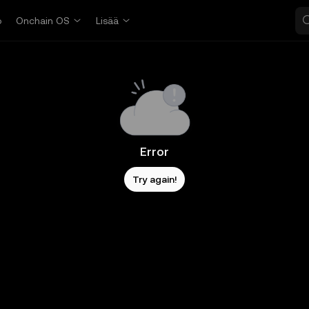
o
Onchain OS
Lisää
Error
Try again!