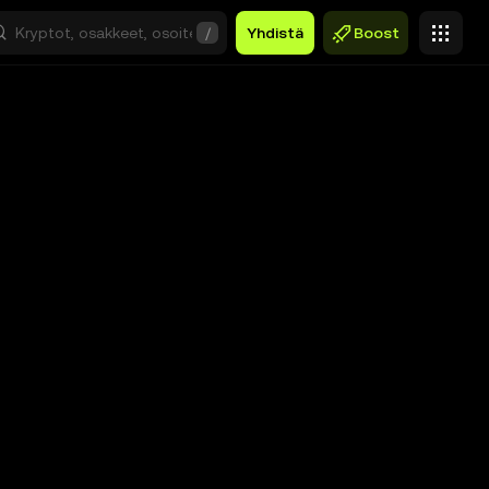
/
Yhdistä
Boost