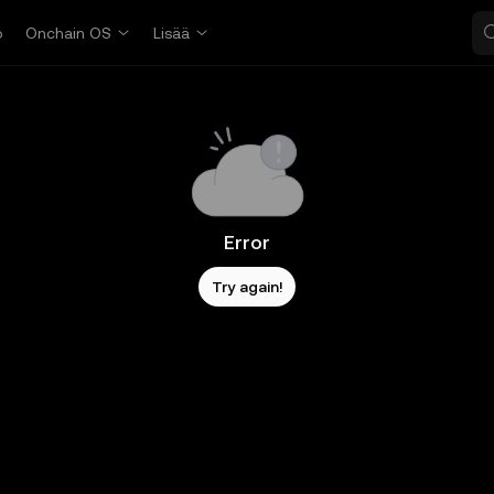
o
Onchain OS
Lisää
Error
Try again!