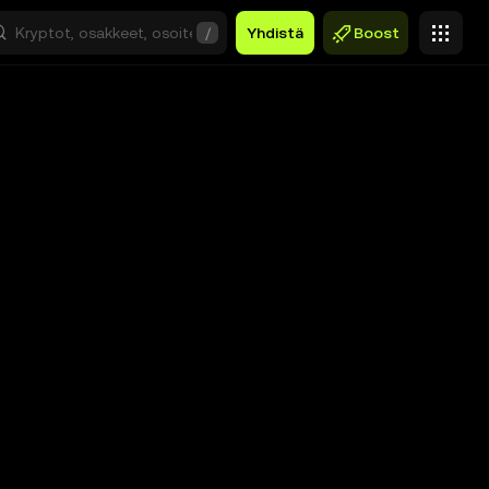
/
Yhdistä
Boost