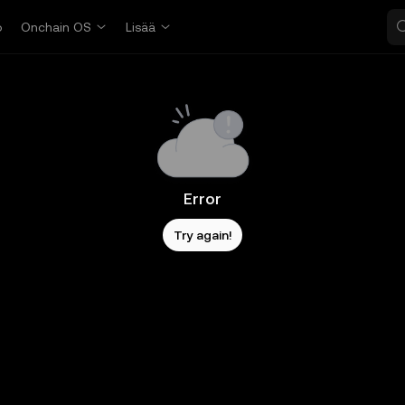
o
Onchain OS
Lisää
Error
Try again!