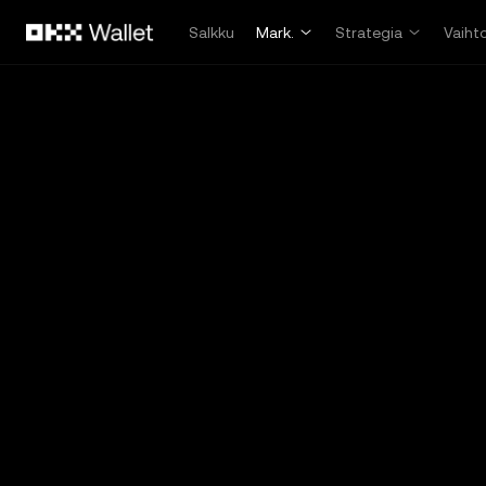
Siirry pääsisältöön
Salkku
Mark.
Strategia
Vaiht