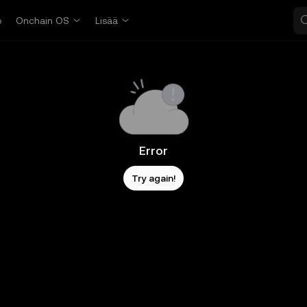
o
Onchain OS
Lisää
Error
Try again!