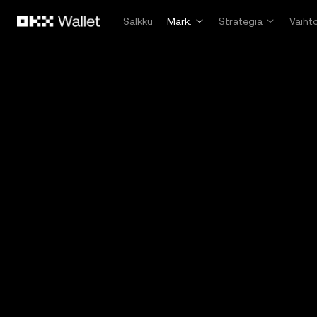
Siirry pääsisältöön
Salkku
Mark.
Strategia
Vaiht