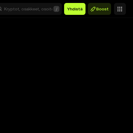
/
Yhdistä
Boost