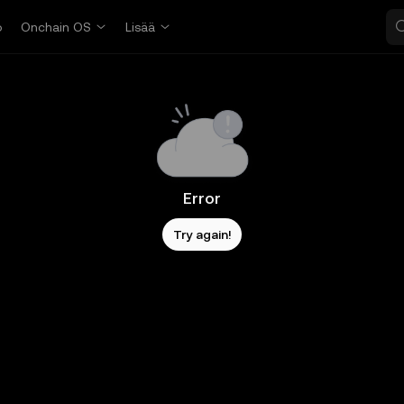
o
Onchain OS
Lisää
Error
Try again!