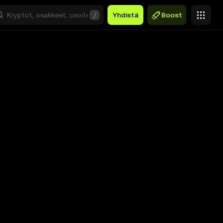
/
Yhdistä
Boost