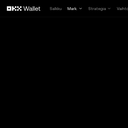
Siirry pääsisältöön
Salkku
Mark.
Strategia
Vaiht