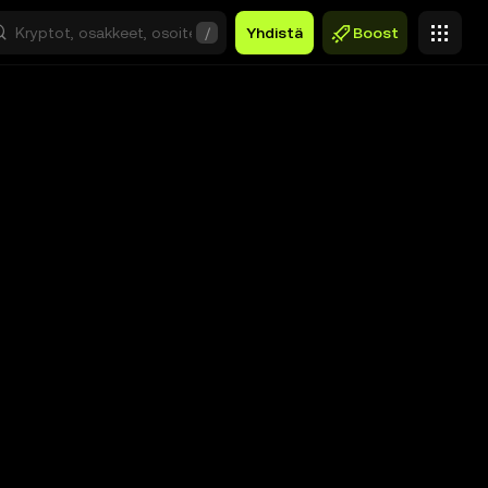
/
Yhdistä
Boost