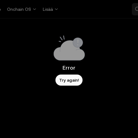
o
Onchain OS
Lisää
Error
Try again!