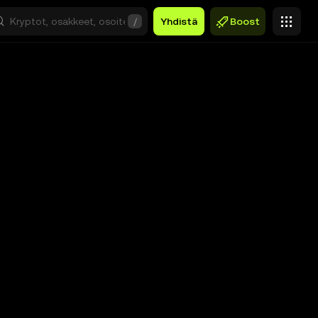
/
Yhdistä
Boost