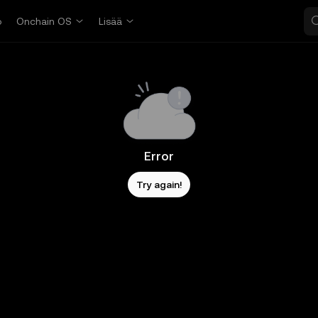
o
Onchain OS
Lisää
Error
Try again!