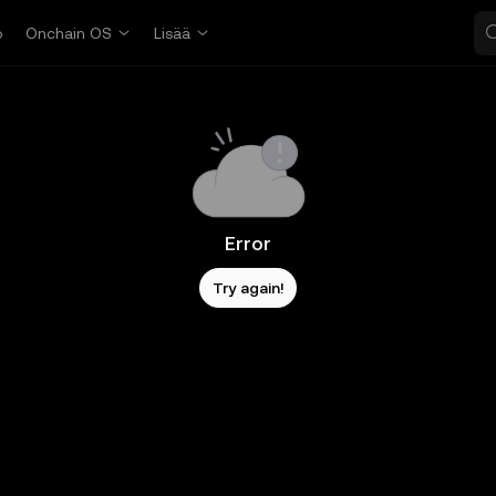
o
Onchain OS
Lisää
Error
Try again!