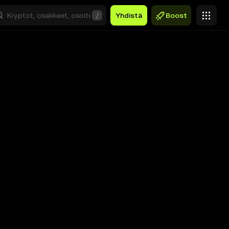
/
Yhdistä
Boost