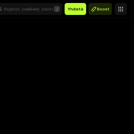
/
Yhdistä
Boost