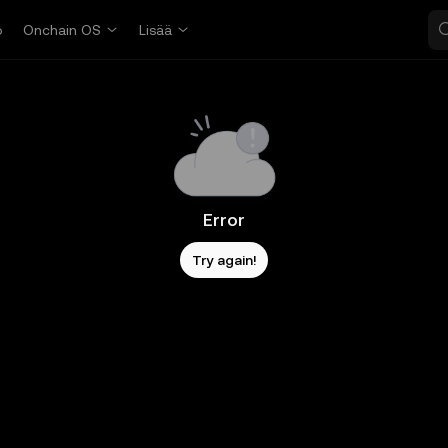
o
Onchain OS
Lisää
Error
Try again!