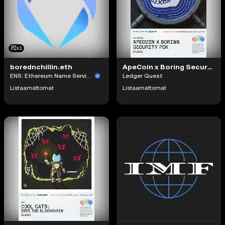
x1
borednchillin.eth
ApeCoin x Boring Security Proof of Knowledge by AlexMarks3D #360
ENS: Ethereum Name Service
Ledger Quest
Listaamattomat
Listaamattomat