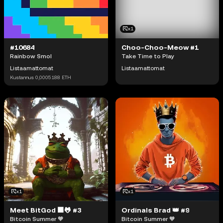
x1
#10684
Choo-Choo-Meow #1
Rainbow Smol
Take Time to Play
Listaamattomat
Listaamattomat
Kustannus
0,0005188
ETH
x1
x1
Meet BitGod 🟧🐸 #3
Ordinals Brad 👑 #9
Bitcoin Summer 🧡
Bitcoin Summer 🧡