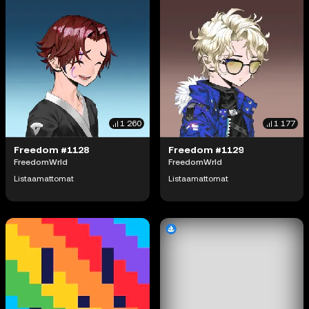
1 260
1 177
Freedom #1128
Freedom #1129
FreedomWrld
FreedomWrld
Listaamattomat
Listaamattomat