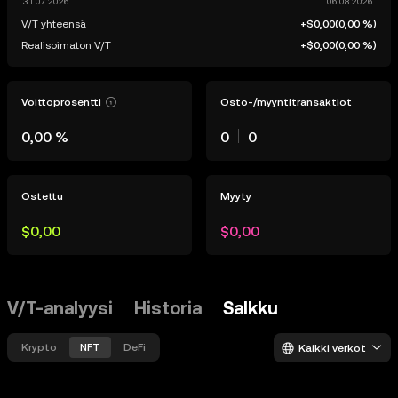
V/T yhteensä
+$0,00
(
0,00 %
)
Realisoimaton V/T
+$0,00
(
0,00 %
)
Voittoprosentti
Osto-/myyntitransaktiot
0,00 %
0
0
Ostettu
Myyty
$0,00
$0,00
V/T-analyysi
Historia
Salkku
Krypto
NFT
DeFi
Kaikki verkot