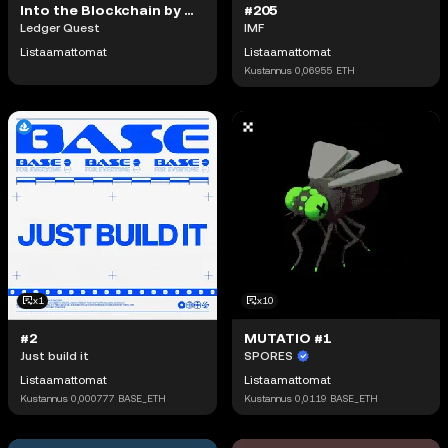
Into the Blockchain by Cool Cats #750
#205
Ledger Quest
IMF
Listaamattomat
Listaamattomat
Kustannus
0,06955
ETH
x1
x10
#2
MUTATIO #1
Just build it
SPORES
Listaamattomat
Listaamattomat
Kustannus
0,000777
BASE_ETH
Kustannus
0,0119
BASE_ETH