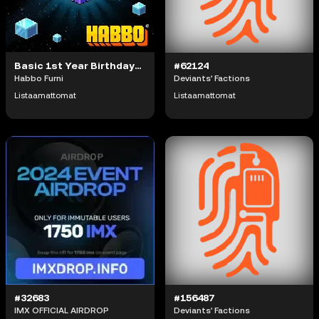
Basic 1st Year Birthday Gift
#62124
Habbo Furni
Deviants' Factions
Listaamattomat
Listaamattomat
#32683
#156487
IMX OFFICIAL AIRDROP
Deviants' Factions