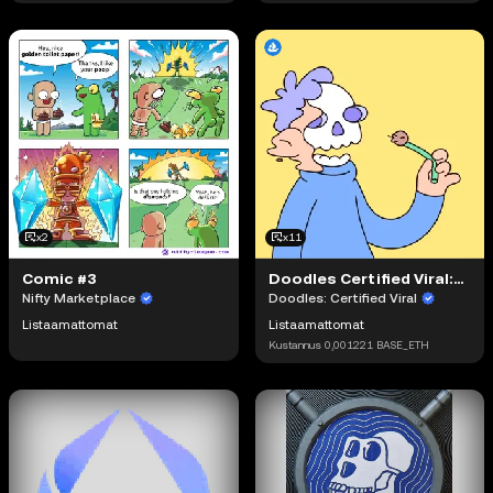
x2
x11
Comic #3
Doodles Certified Viral: You Blow Me Away #2
Nifty Marketplace
Doodles: Certified Viral
Listaamattomat
Listaamattomat
Kustannus
0,001221
BASE_ETH