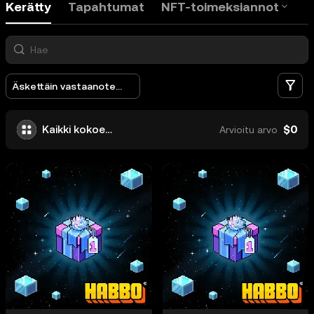
Kerätty
Tapahtumat
NFT-toimeksiannot
S
Äskettäin vastaanotettu
$0
Kaikki kokoelmat
Arvioitu arvo