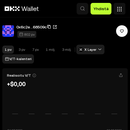
Siirry pääsisältöön
Yhdistä
0x6c2e...68509c
802 pv
1 pv
3 pv
7 pv
1 milj.
3 milj.
X Layer
V/T-kalenteri
Realisoitu V/T
+$0,00