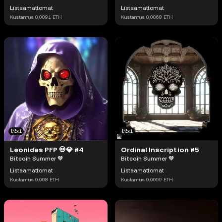
Listaamattomat
Listaamattomat
Kustannus
0,0091
ETH
Kustannus
0,0068
ETH
x1
x1
Leonidas PFP 💀💎 #4
Ordinal Inscription #5
Bitcoin Summer 🧡
Bitcoin Summer 🧡
Listaamattomat
Listaamattomat
Kustannus
0,008
ETH
Kustannus
0,0099
ETH