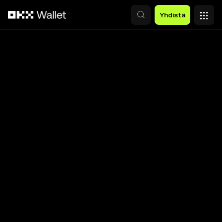
Siirry pääsisältöön
Yhdistä