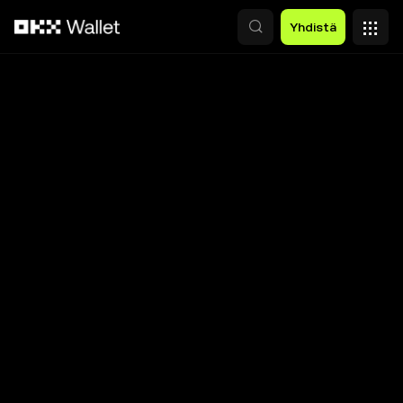
Siirry pääsisältöön
Yhdistä