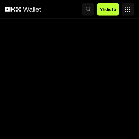
Siirry pääsisältöön
Yhdistä