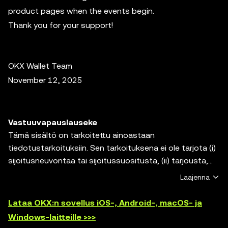
product pages when the events begin.
Thank you for your support!
OKX Wallet Team
November 12, 2025
Vastuuvapauslauseke
Tämä sisältö on tarkoitettu ainoastaan
tiedotustarkoituksiin. Sen tarkoituksena ei ole tarjota (i)
sijoitusneuvontaa tai sijoitussuositusta, (ii) tarjousta,
kehotusta tai kannustusta ostaa, myydä tai pitää
Laajenna
hallussa digitaalisia varoja tai (iii) taloudellista,
kirjanpidollista, oikeudellista tai veroperusteista
Lataa OKX:n sovellus iOS-, Android-, macOS- ja
neuvontaa. Digitaaliset varat, mukaan lukien
Windows-laitteille >>>
vakaakolikot ja NFT:t, ovat alttiita markkinoiden