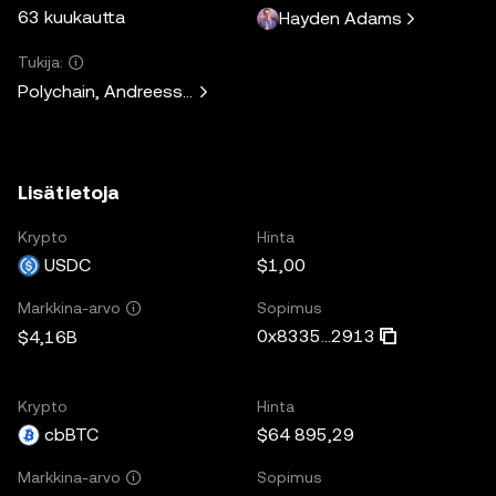
63 kuukautta
Hayden Adams
Tukija:
Polychain, Andreessen Horowitz, Paradigm, Variant Fund, 
Lisätietoja
Krypto
Hinta
USDC
$1,00
Sopimus
Markkina-arvo
0x8335...2913
$4,16B
Krypto
Hinta
cbBTC
$64 895,29
Sopimus
Markkina-arvo