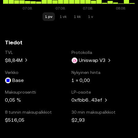
1 pv
1 vk
1 kk
1 v
Tiedot
TVL
Protokolla
$8,84M
Uniswap V3
Verkko
Nykyinen hinta
Base
1 ≈ 0,00
Maksuprosentti
LP-osoite
0,05 %
0xfbb6...43ef
8 tunnin maksupalkkiot
30 min maksupalkkiot
$516,05
$2,93