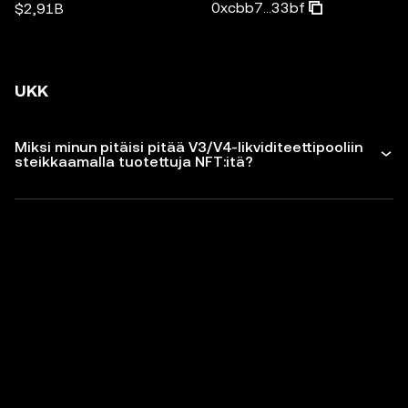
0xcbb7...33bf
$2,91B
UKK
Miksi minun pitäisi pitää V3/V4-likviditeettipooliin
steikkaamalla tuotettuja NFT:itä?