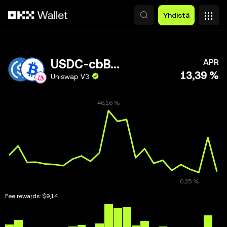
Siirry pääsisältöön
Yhdistä
USDC-cbBTC
APR
13,39 %
Uniswap V3
Fee rewards:
$9,14