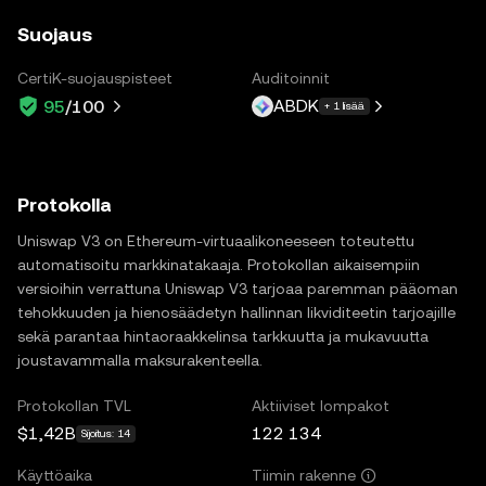
Suojaus
CertiK-suojauspisteet
Auditoinnit
ABDK
95
/100
+ 1 lisää
Protokolla
Uniswap V3 on Ethereum-virtuaalikoneeseen toteutettu
automatisoitu markkinatakaaja. Protokollan aikaisempiin
versioihin verrattuna Uniswap V3 tarjoaa paremman pääoman
tehokkuuden ja hienosäädetyn hallinnan likviditeetin tarjoajille
sekä parantaa hintaoraakkelinsa tarkkuutta ja mukavuutta
joustavammalla maksurakenteella.
Protokollan TVL
Aktiiviset lompakot
$1,42B
122 134
Sijoitus: 14
Käyttöaika
Tiimin rakenne