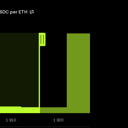
USDC per ETH
1 910
1 920