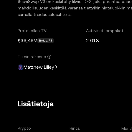
SushiSwap V3 on keskitetty likvidi DEX, joka parantaa pääom
mahdollisuuden keskittää varansa tiettyihin hintaluokkiin
samalla treidausolosuhteita.
Protokollan TVL
Aktiiviset lompakot
$39,49M
2 018
Sijoitus: 73
Tiimin rakenne
Matthew Lilley
Lisätietoja
Krypto
Hinta
Markk