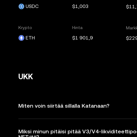
USDC
$1,003
$11
Krypto
Hinta
Markk
ETH
$1 901,9
$22
UKK
Miten voin siirtää sillalla Katanaan?
Miksi minun pitäisi pitää V3/V4-likviditeettipo
NFT:itä?