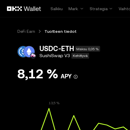
Siirry pääsisältöön
Salkku
Mark.
Strategia
Vaiht
DeFi Earn
Tuotteen tiedot
USDC-ETH
Maksu 0,05 %
SushiSwap V3
Kehittyvä
8,12 %
APY