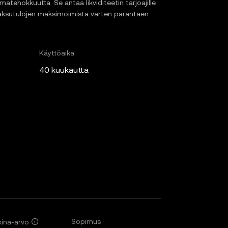
atehokkuutta. Se antaa likviditeetin tarjoajille
 maksutulojen maksimoimista varten parantaen
Käyttöaika
40 kuukautta
Sopimus
ina-arvo