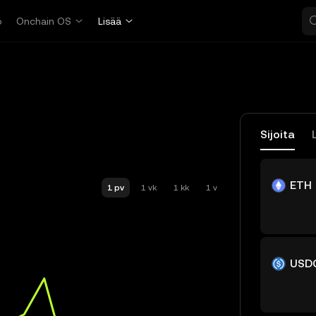
o
Onchain OS
Lisää
Sijoita
ETH
1 pv
1 vk
1 kk
1 v
USD