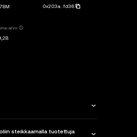
0x203a...fd36
,78M
ina-arvo
9,2B
oliin steikkaamalla tuotettuja