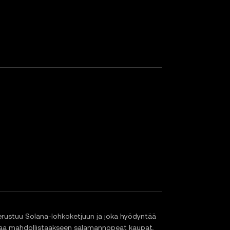
rustuu Solana-lohkoketjuun ja joka hyödyntää
taa mahdollistaakseen salamannopeat kaupat,