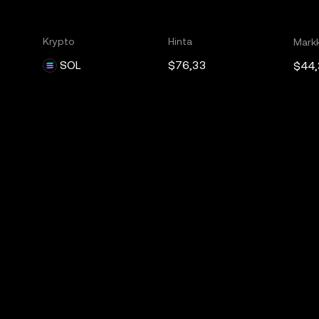
Krypto
Hinta
Markk
SOL
$76,33
$44