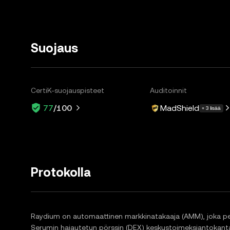
Suojaus
CertiK-suojauspisteet
Auditoinnit
MadShield
77
/100
+ 3 lisää
Protokolla
Raydium on automaattinen markkinatakaaja (AMM), joka pe
Serumin hajautetun pörssin (DEX) keskustoimeksiantokan