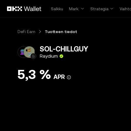
Siirry pääsisältöön
Salkku
Mark.
Strategia
Vaiht
DeFi Earn
Tuotteen tiedot
SOL-CHILLGUY
Raydium
5,3 %
APR