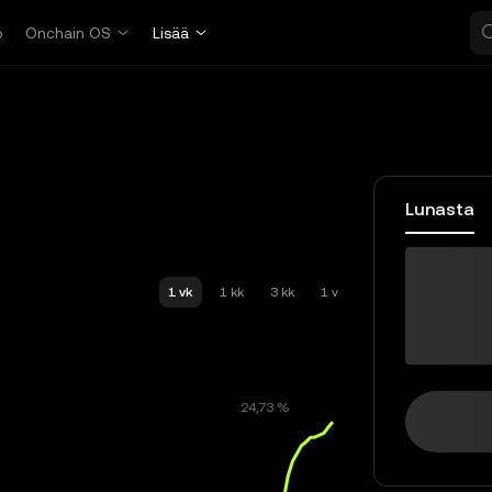
o
Onchain OS
Lisää
Lunasta
LP
1 vk
1 kk
3 kk
1 v