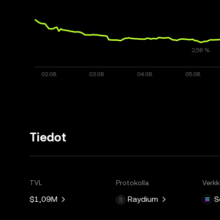
Tiedot
TVL
Protokolla
Verk
$1,09M
Raydium
S