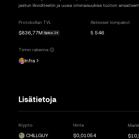
jaetun likviditeetin ja uusia ominaisuuksia tuoton ansaitse
Protokollan TVL
Aktiiviset lompakot
$836,77M
5 546
Sijoitus: 24
Tiimin rakenne
Infra
Lisätietoja
Krypto
Hinta
Markk
CHILLGUY
$0,01054
$10