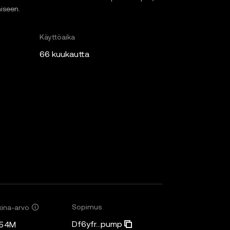
miseen.
Käyttöaika
66 kuukautta
Sopimus
ina-arvo
Df6yfr...pump
,54M