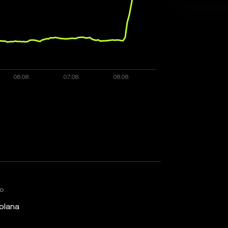
ko
olana