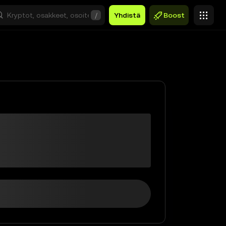
/
Yhdistä
Boost
$0,00