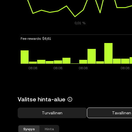
Fee rewards:
$6,61
Valitse hinta-alue
Turvallinen
Tavallinen
Syvyys
Hinta