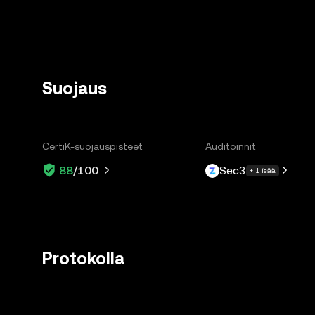
Suojaus
CertiK-suojauspisteet
Auditoinnit
Sec3
88
/100
+ 1 lisää
Protokolla