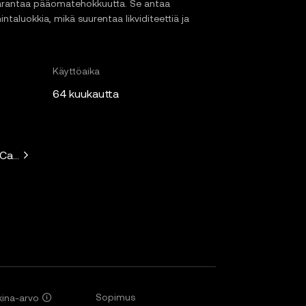
 parantaa pääomatehokkuutta. Se antaa
intaluokkia, mikä suurentaa likviditeettiä ja
Käyttöaika
64 kuukautta
 Capital, Solana Ventures, Placeholder, Ryze Labs, Collab+Cur
Sopimus
ina-arvo