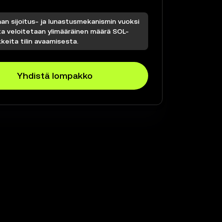
an sijoitus- ja lunastusmekanismin vuoksi
ta veloitetaan ylimääräinen määrä SOL-
keita tilin avaamisesta.
Yhdistä lompakko