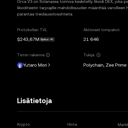
Orca V3 on Solanassa toimiva keskitetty likvidi DEX, joka
likviditeetin tarjoajille mahdollisuuden määrittää varoilleen h
parantaa treidausolosuhteita.
Protokollan TVL
Aktiiviset lompakot
$243,67M
21 646
Sijoitus: 40
Tiimin rakenne
Tukija:
Yutaro Mori
Polychain, Zee Prime
Lisätietoja
Krypto
Hinta
Markk