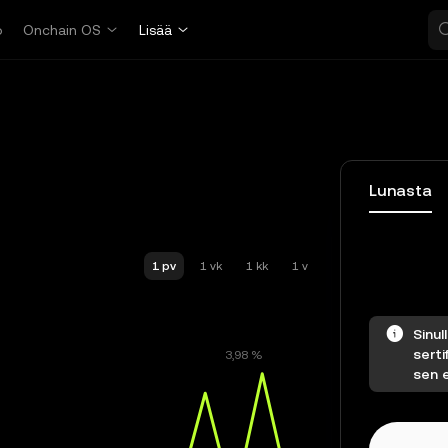
o
Onchain OS
Lisää
Lunasta
1 pv
1 vk
1 kk
1 v
Sinul
serti
sen e