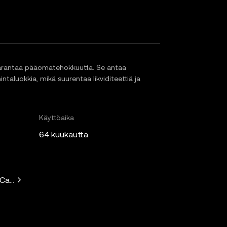
 parantaa pääomatehokkuutta. Se antaa
intaluokkia, mikä suurentaa likviditeettiä ja
Käyttöaika
64 kuukautta
 Capital, Solana Ventures, Placeholder, Ryze Labs, Collab+Cur