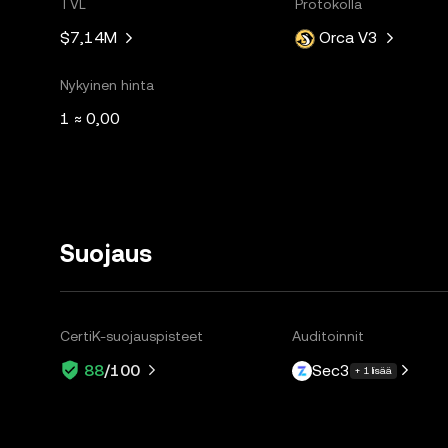
TVL
Protokolla
$7,14M
Orca V3
Nykyinen hinta
1 ≈ 0,00
Suojaus
CertiK-suojauspisteet
Auditoinnit
Sec3
88
/100
+ 1 lisää