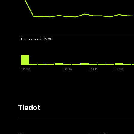
Fee rewards:
$2,05
Tiedot