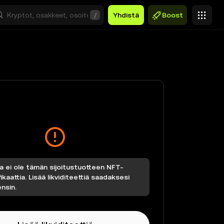
/
Yhdistä
Boost
la ei ole tämän sijoitustuotteen NFT-
fikaattia. Lisää likviditeettiä saadaksesi
nsin.