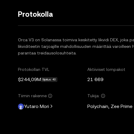
Protokolla
Orca V3 on Solanassa toimiva keskitetty likvidi DEX, joka
likviditeetin tarjoajille mahdollisuuden määrittää varoilleen h
parantaa treidausolosuhteita.
Protokollan TVL
Aktiiviset lompakot
$244,09M
21 669
Sijoitus: 40
Tiimin rakenne
Tukija:
Yutaro Mori
Polychain, Zee Prime