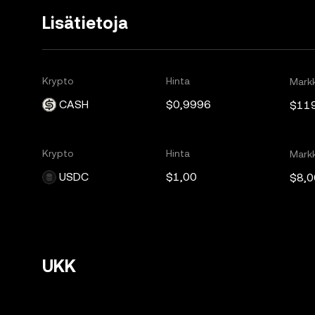
Lisätietoja
Krypto
Hinta
Markk
CASH
$0,9996
$11
Krypto
Hinta
Markk
USDC
$1,00
$8,0
UKK