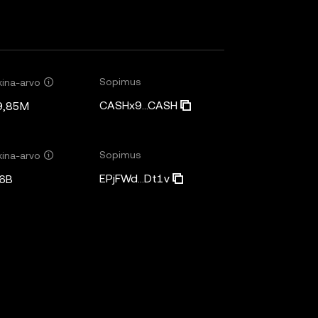
Sopimus
ina-arvo
CASHx9...CASH
9,85M
Sopimus
ina-arvo
EPjFWd...Dt1v
6B