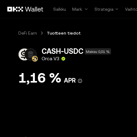
Siirry pääsisältöön
Salkku
Mark.
Strategia
Vaiht
DeFi Earn
Tuotteen tiedot
CASH-USDC
Maksu 0,01 %
Orca V3
1,16 %
APR