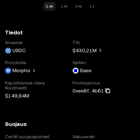
1 vk
1 kk
3 kk
1 v
Tiedot
Ansaitse
TVL
USDC
$430,21M
Protokolla
Verkko
Morpho
Base
Käytettävissä oleva
Poolisopimus
likviditeetti
0xee8f...4b61
$149,84M
Suojaus
CertiK-suojauspisteet
Vakuusriski