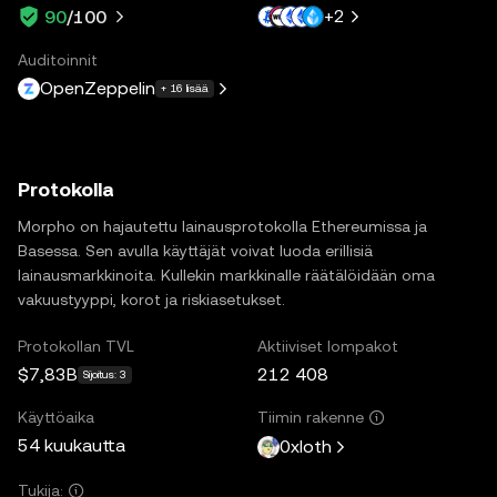
+
2
90
/100
Auditoinnit
OpenZeppelin
+ 16 lisää
Protokolla
Morpho on hajautettu lainausprotokolla Ethereumissa ja
Basessa. Sen avulla käyttäjät voivat luoda erillisiä
lainausmarkkinoita. Kullekin markkinalle räätälöidään oma
vakuustyyppi, korot ja riskiasetukset.
Protokollan TVL
Aktiiviset lompakot
$7,83B
212 408
Sijoitus: 3
Käyttöaika
Tiimin rakenne
54 kuukautta
0xloth
Tukija: