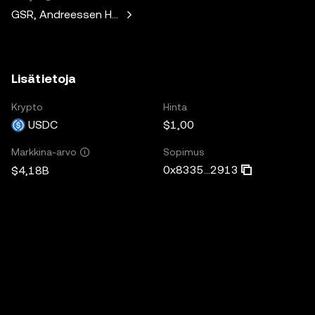
GSR, Andreessen Horowitz, Mechanism Capital, Variant Fund,
Lisätietoja
Krypto
Hinta
USDC
$1,00
Sopimus
Markkina-arvo
0x8335...2913
$4,18B