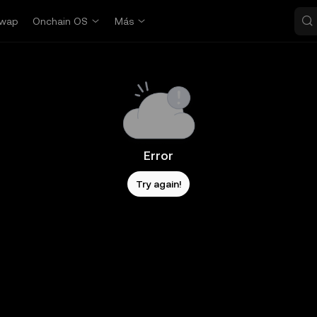
wap
Onchain OS
Más
Error
Try again!