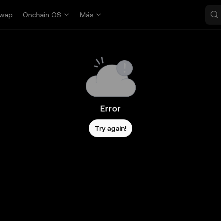
wap
Onchain OS
Más
Error
Try again!