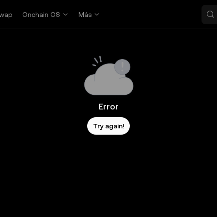
wap
Onchain OS
Más
Error
Try again!