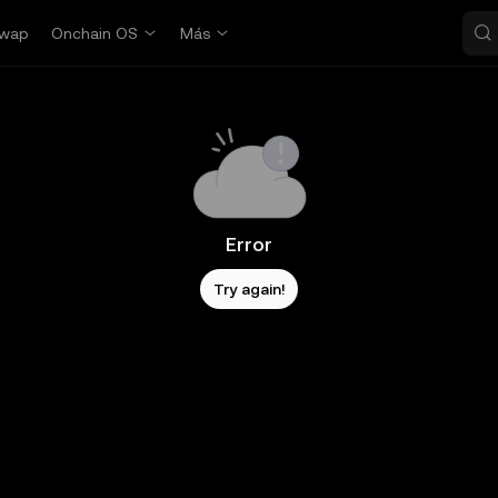
wap
Onchain OS
Más
Error
Try again!