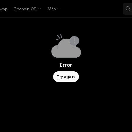
wap
Onchain OS
Más
Error
Try again!