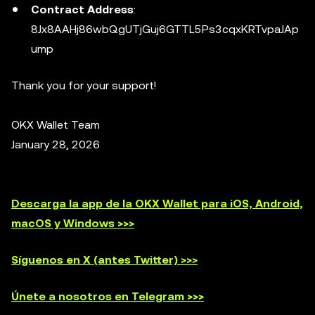
Contract Address
:
8Jx8AAHj86wbQgUTjGuj6GTTL5Ps3cqxKRTvpaJAp
ump
Thank you for your support!
OKX Wallet Team
January 28, 2026
Descarga la app de la OKX Wallet para iOS, Android,
macOS y Windows >>>
Síguenos en X (antes Twitter) >>>
Únete a nosotros en Telegram >>>