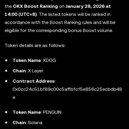
the
OKX Boost Ranking
on
January 28, 2026 at
14:00 (UTC+8)
. The listed tokens will be ranked in
accordance with the Boost Ranking rules and will be
eligible for the corresponding bonus Boost volume.
Token details are as follows:
Token Name
: XDOG
Chain
: X Layer
Contract Address
:
0x0cc24c51bf89c00c5affbfcf5e856c25ecbdb48
e
Token Name
: PENGUIN
Chain
: Solana