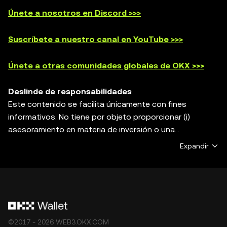
Únete a nosotros en Discord >>>
Suscríbete a nuestro canal en YouTube >>>
Únete a otras comunidades globales de OKX >>>
Deslinde de responsabilidades
Este contenido se facilita únicamente con fines
informativos. No tiene por objeto proporcionar (i)
asesoramiento en materia de inversión o una
recomendación de inversión; (ii) una oferta o solicitud de
Expandir
compra, venta o holding de activos digitales; ni (iii)
asesoramiento financiero, contable, jurídico o fiscal. Los
activos digitales, incluidas las stablecoins y los NFT,
están sujetos a la volatilidad del mercado, implican un
alto grado de riesgo y pueden llegar a perder todo su
valor. Consulta a tu asesor jurídico, fiscal o de
©2017 - 2026 WEB3.OKX.COM