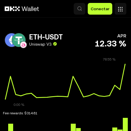
Saltar al contenido principal
Conectar
ETH-USDT
APR
12.33 %
Uniswap V3
Fee rewards:
$314.61