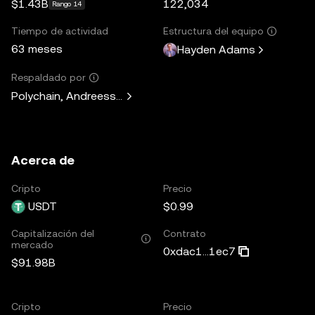
$1.43B
122,034
Rango 14
Tiempo de actividad
Estructura del equipo
63 meses
Hayden Adams
Respaldado por
Polychain, Andreessen Horowitz, Paradigm, Variant Fund, 
Acerca de
Cripto
Precio
USDT
$0.99
Capitalización del
Contrato
mercado
0xdac1...1ec7
$91.98B
Cripto
Precio