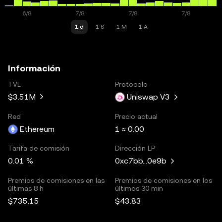
1 d
1 S
1 M
1 A
Información
TVL
Protocolo
$3.51M
Uniswap V3
Red
Precio actual
Ethereum
1 ≈ 0.00
Tarifa de comisión
Dirección LP
0.01 %
0xc7bb...0e9b
Premios de comisiones en las
Premios de comisiones en los
últimas 8 h
últimos 30 min
$735.15
$43.83