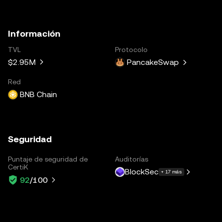
Información
TVL
Protocolo
$2.95M
PancakeSwap
Red
BNB Chain
Seguridad
Puntaje de seguridad de
Auditorías
CertiK
BlockSec
+ 17 más
92
/100