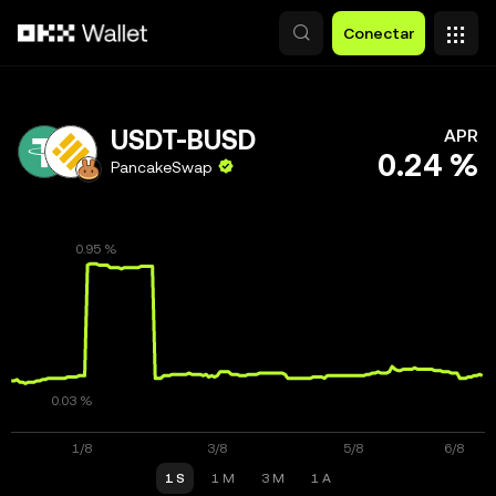
Saltar al contenido principal
Conectar
USDT-BUSD
APR
0.24 %
PancakeSwap
1 S
1 M
3 M
1 A