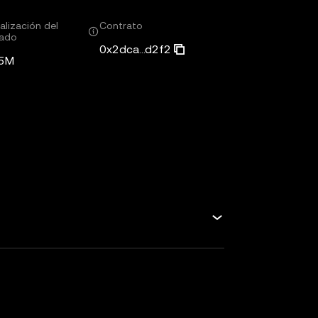
alización del
Contrato
ado
0x2dca...d2f2
25M