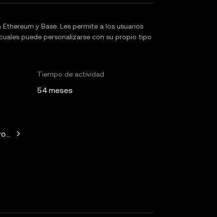
Ethereum y Base. Les permite a los usuarios
uales puede personalizarse con su propio tipo
Tiempo de actividad
54 meses
witz, Mechanism Capital, Variant Fund, Nascent, Daedalus, Wil