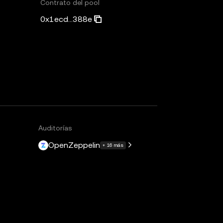
Contrato del pool
0x1ecd...388e
l
Auditorías
OpenZeppelin
+ 16 más