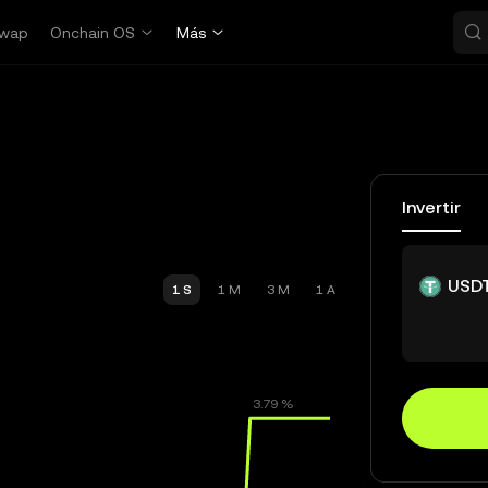
wap
Onchain OS
Más
Invertir
USD
1 S
1 M
3 M
1 A