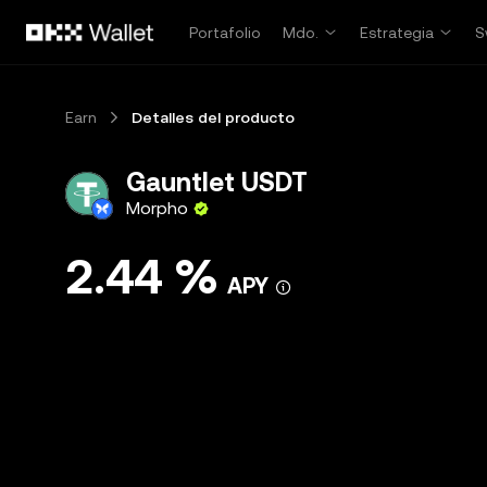
Saltar al contenido principal
Portafolio
Mdo.
Estrategia
S
Earn
Detalles del producto
Gauntlet USDT
Morpho
2.44 %
APY