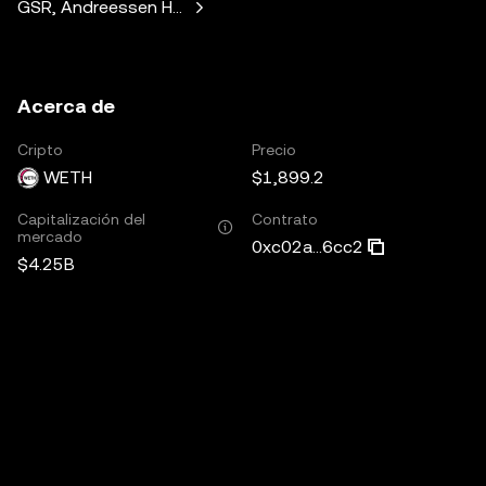
GSR, Andreessen Horowitz, Mechanism Capital, Variant Fund,
Acerca de
Cripto
Precio
WETH
$1,899.2
Capitalización del
Contrato
mercado
0xc02a...6cc2
$4.25B