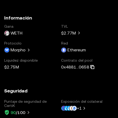
Información
Gana
TVL
WETH
$2.77M
Protocolo
Red
Morpho
Ethereum
Liquidez disponible
Contrato del pool
$2.75M
0x4881...0658
Seguridad
Puntaje de seguridad de
Exposición del colateral
CertiK
+
1
90
/100