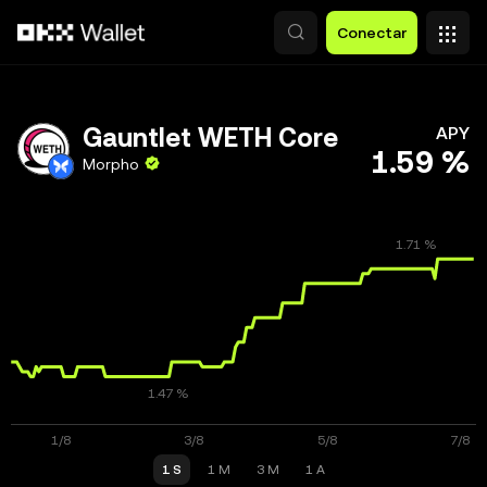
Saltar al contenido principal
Conectar
Gauntlet WETH Core
APY
1.59 %
Morpho
1 S
1 M
3 M
1 A