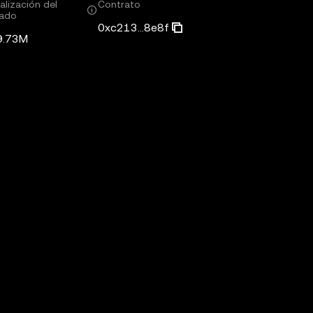
alización del
Contrato
ado
0xc213...8e8f
9.73M