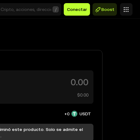
/
Conectar
Boost
$0.00
+0
USDT
iminó este producto. Solo se admite el
.