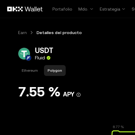
Saltar al contenido principal
Portafolio
Mdo.
Estrategia
S
Earn
Detalles del producto
USDT
Fluid
Ethereum
Polygon
7.55 %
APY