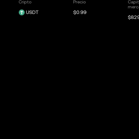
Cripto
Precio
Capit
merc
USDT
$0.99
$82