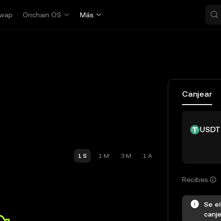
wap
Onchain OS
Más
Canjear
USDT
1 S
1 M
3 M
1 A
Recibes
Se el
canje