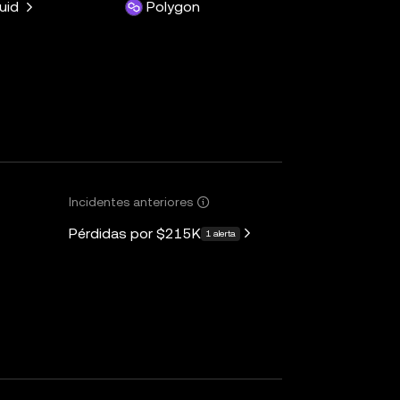
luid
Polygon
Incidentes anteriores
Pérdidas por
$215K
1 alerta