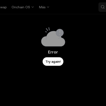
Swap
Onchain OS
Más
Error
Try again!