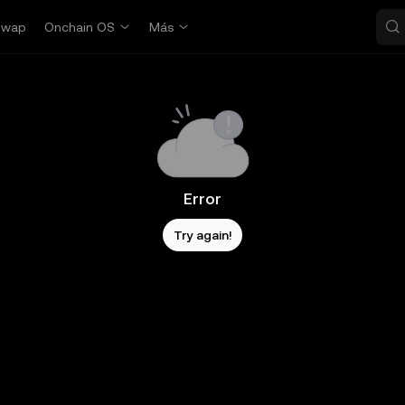
Swap
Onchain OS
Más
Error
Try again!