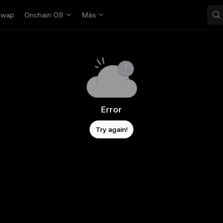
Swap
Onchain OS
Más
Error
Try again!