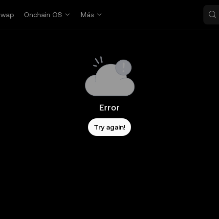
Swap
Onchain OS
Más
Error
Try again!