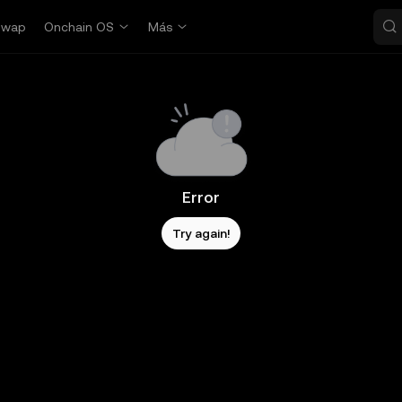
Swap
Onchain OS
Más
Error
Try again!