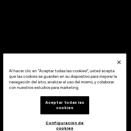
Al hacer clic en “Aceptar todas las cookies”, usted acepta
que las cookies se guarden en su dispositivo para mejorar la
navegación del sitio, analizar el uso del mismo, y colaborar
con nuestros estudios para marketing.
Aceptar todas las
cookies
Configuración de
cookies
OKX Wallet