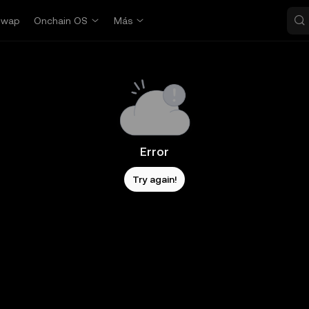
Swap
Onchain OS
Más
Error
Try again!