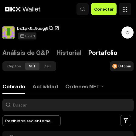
Pasar al contenido principal
Conectar
bc1pk8...9uugj9
879 d
Análisis de G&P
Historial
Portafolio
Criptos
NFT
DeFi
Bitcoin
Cobrado
Actividad
Órdenes NFT
Fi
Recibidos recientemente