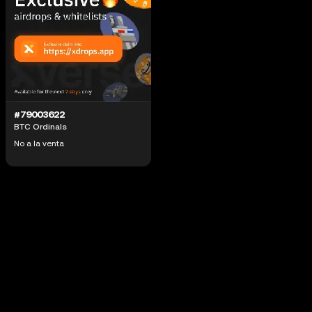
#79003622
BTC Ordinals
No a la venta