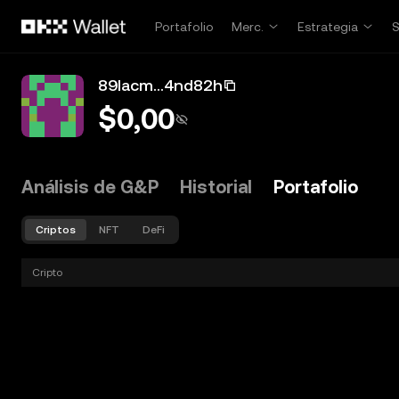
Pasar al contenido principal
Portafolio
Merc.
Estrategia
89lacm...4nd82h
$0,00
Análisis de G&P
Historial
Portafolio
Criptos
NFT
DeFi
Cripto