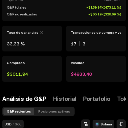
G&P totales
+$139,97K
(
473,11 %
)
G&P no realizadas
+$60,19K
(
326,69 %
)
Tasa de ganancias
Transacciones de compra y venta
33,33 %
17
3
Comprado
Vendido
$3011,94
$4933,40
Análisis de G&P
Historial
Portafolio
Tok
G&P recientes
Posiciones activas
USD
/
SOL
Solana