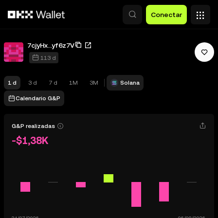
Pasar al contenido principal
Conectar
7cjyHx...yf6z7V
113 d
1 d
3 d
7 d
1M
3M
Solana
Calendario G&P
G&P realizadas
-$1,38K