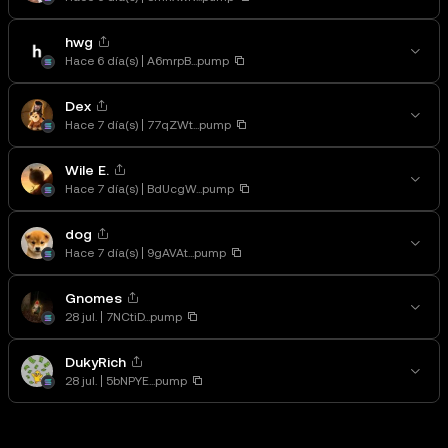
hwg
Hace 6 día(s)
A6mrpB...pump
Dex
Hace 7 día(s)
77qZWt...pump
Wile E.
Hace 7 día(s)
BdUcgW...pump
dog
Hace 7 día(s)
9gAVAt...pump
Gnomes
28 jul.
7NCtiD...pump
DukyRich
28 jul.
5bNPYE...pump