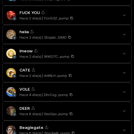
FUCK YOU
Hace 2 día(s)
FzxG3Z...pump
helia
Hace 2 día(s)
2tnppb...2JMD
lmeow
Hace 2 día(s)
9tWD7C...pump
CATE
Hace 2 día(s)
Ai66LH...pump
VOLE
Hace 4 día(s)
DhrCxg...pump
DEER
Hace 6 día(s)
5exGpv...pump
Beaglegate
Hace 6 día(s)
3mnXwN...pump