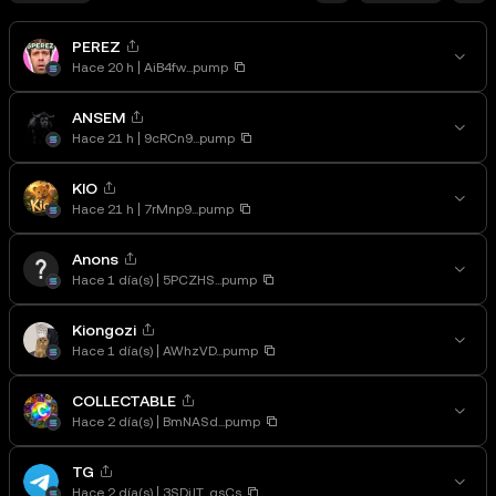
PEREZ
Hace 20 h
AiB4fw...pump
ANSEM
Hace 21 h
9cRCn9...pump
KIO
Hace 21 h
7rMnp9...pump
Anons
Hace 1 día(s)
5PCZHS...pump
Kiongozi
Hace 1 día(s)
AWhzVD...pump
COLLECTABLE
Hace 2 día(s)
BmNASd...pump
TG
Hace 2 día(s)
3SDjJT...gsCs