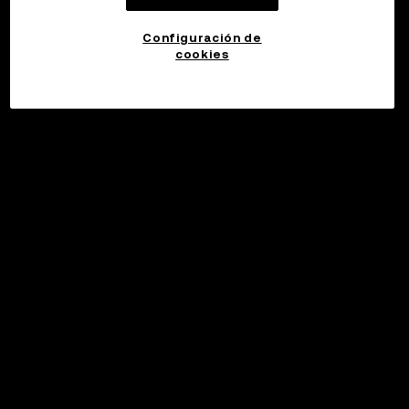
Configuración de
cookies
©2017 - 2026 WEB3.OKX.COM
Español (España)/USD