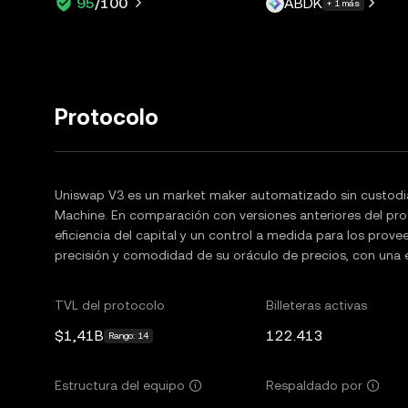
ABDK
95
/100
+ 1 más
Protocolo
Uniswap V3 es un market maker automatizado sin custodi
Machine. En comparación con versiones anteriores del pr
eficiencia del capital y un control a medida para los prove
precisión y comodidad de su oráculo de precios, con una e
TVL del protocolo
Billeteras activas
$1,41B
122.413
Rango: 14
Estructura del equipo
Respaldado por