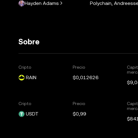
Hayden Adams
Polychain, Andreesse
Sobre
Cripto
Precio
Capit
merc
RAIN
$0,012626
$9,0
Cripto
Precio
Capit
merc
USDT
$0,99
$84