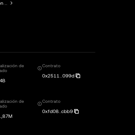
n Horowitz, Paradigm, Variant Fund, SV Angel
alización de
Contrato
ado
0x2511...099d
4B
alización de
Contrato
ado
0xfd08...cbb9
1,87M