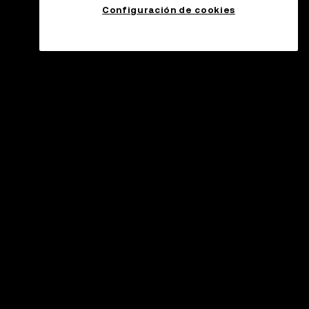
Configuración de cookies
yuda
ntro de ayuda
ificación de canal