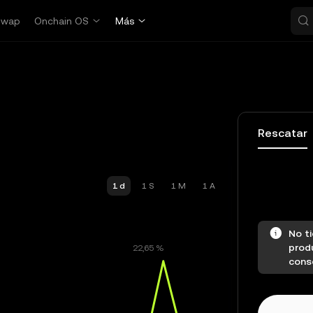
Swap
Onchain OS
Más
Rescatar
1 d
1 S
1 M
1 A
No ti
produ
conse