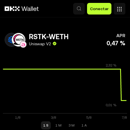
Pasar al contenido principal
Conectar
RSTK-WETH
APR
0,47 %
Uniswap V2
1 S
1 M
3 M
1 A