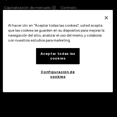
Contrato
Capitalización de mercado
Es9vMF...wNYB
$3,83B
Al hacer clic en “Aceptar todas las cookies”, usted acepta
que las cookies se guarden en su dispositivo para mejorar la
Cripto
Precio
navegación del sitio, analizar el uso del mismo, y colaborar
SOL
$75,91
con nuestros estudios para marketing.
Capitalización de mercado
Aceptar todas las
$44,17B
cookies
Configuración de
cookies
Invertir