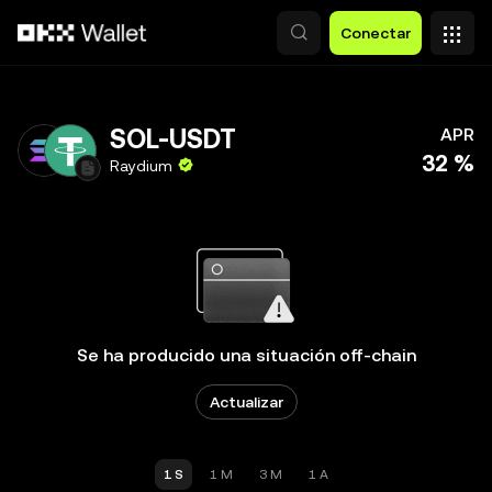
Pasar al contenido principal
Conectar
SOL-USDT
APR
32 %
Raydium
Se ha producido una situación off-chain
Actualizar
1 S
1 M
3 M
1 A