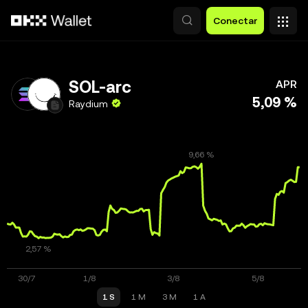
Pasar al contenido principal
Conectar
SOL-arc
APR
5,09 %
Raydium
1 S
1 M
3 M
1 A