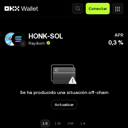
Pasar al contenido principal
Conectar
HONK-SOL
APR
0,3 %
Raydium
Se ha producido una situación off-chain
Actualizar
1 S
1 M
3 M
1 A