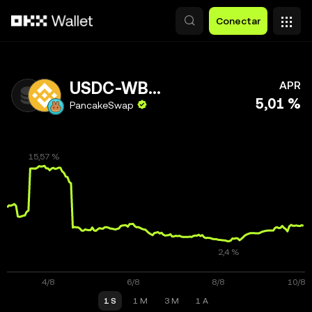
Pasar al contenido principal
Conectar
USDC-WBNB
APR
5,01 %
PancakeSwap
1 S
1 M
3 M
1 A