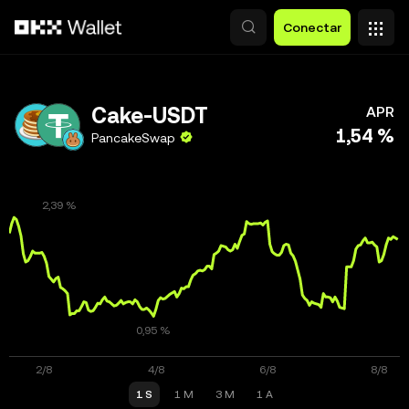
Pasar al contenido principal
Conectar
Cake-USDT
APR
1,54 %
PancakeSwap
1 S
1 M
3 M
1 A