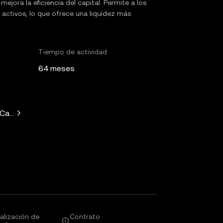
jora la eficiencia del capital. Permite a los
 activos, lo que ofrece una liquidez más
Tiempo de actividad
64 meses
 Capital, Solana Ventures, Placeholder, Ryze Labs, Collab+Cur
alización de
Contrato