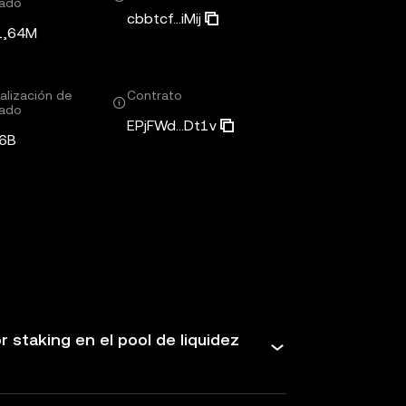
ado
cbbtcf...iMij
1,64M
alización de
Contrato
ado
EPjFWd...Dt1v
6B
staking en el pool de liquidez