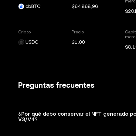
merc
cbBTC
$64.868,96
$20
Cripto
Precio
Capit
merc
USDC
$1,00
$8,1
Preguntas frecuentes
¿Por qué debo conservar el NFT generado por 
V3/V4?