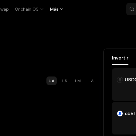
Swap
Onchain OS
Más
Invertir
USD
1 d
1 S
1 M
1 A
cbB