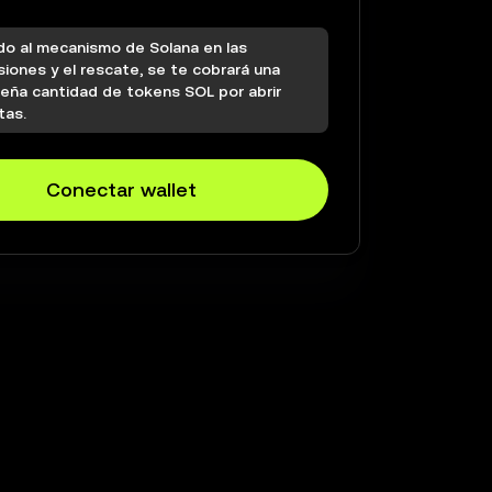
do al mecanismo de Solana en las
siones y el rescate, se te cobrará una
eña cantidad de tokens SOL por abrir
tas.
Conectar wallet