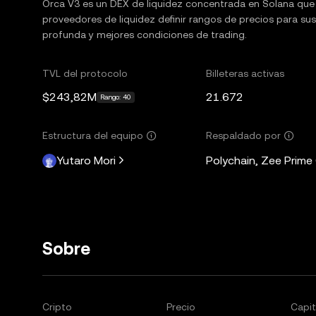
Orca V3 es un DEX de liquidez concentrada en Solana que me
proveedores de liquidez definir rangos de precios para sus
profunda y mejores condiciones de trading.
TVL del protocolo
Billeteras activas
$243,82M
21.672
Rango: 40
Estructura del equipo
Respaldado por
Yutaro Mori
Polychain, Zee Prime
Sobre
Cripto
Precio
Capit