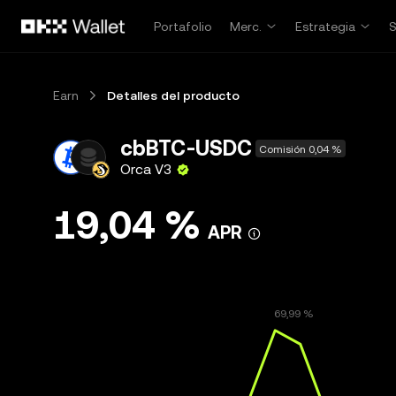
Pasar al contenido principal
Portafolio
Merc.
Estrategia
Earn
Detalles del producto
cbBTC-USDC
Comisión 0,04 %
Orca V3
19,04 %
APR